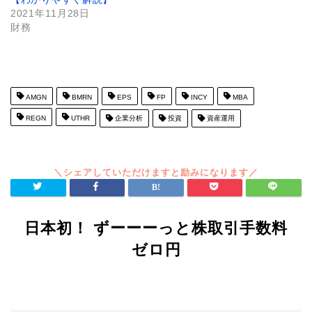
2021年11月28日
財務
AMGN
BMRN
EPS
FP
INCY
MBA
REGN
UTHR
企業分析
投資
資産運用
日本初！ ずーーーっと株取引手数料
ゼロ円