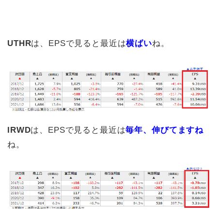
UTHR
は、EPSで見ると最近は
横ばい
ね。
IRWD
は、EPSで見ると最近は
毎年、伸びてますね
ね。