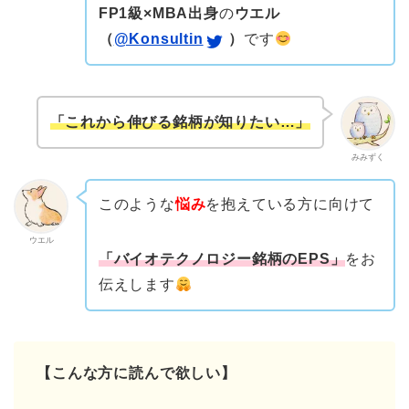
FP1級×MBA出身
の
ウエル
（
@Konsultin
）
です
「これから伸びる銘柄が知りたい…」
みみずく
このような
悩み
を抱えている方に向けて
ウエル
「バイオテクノロジー銘柄のEPS」
をお
伝えします
【こんな方に読んで欲しい】