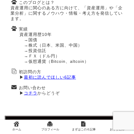
このブログとは？
資産運用に関心のある方に向けて、「資産運用」や「企
業分析」に関するノウハウ・情報・考え方を発信してい
ます。
実績
資産運用歴10年
→国債
→株式（日本、米国、中国）
→投資信託
→ＦＸ（ドル円）
→仮想通貨（Bitcoin、altcoin）
初訪問の方
▶
最初に読んでほしい6記事
お問い合わせ
▶
コチラ
からどうぞ
＼おススメ商品一覧／
ホーム
プロフィール
まずはこの６記事
おすすめ本