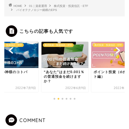
HOME
01｜資産運用
株式投資・投資信託・ETF
バイオテクノロジー銘柄のEPS
こちらの記事も人気です
投資・投資信託・ETF
株式投資・投資信託・ETF
株式投資・投資信託・ETF
なた”はまだ0.001％
ポイント投資（dポイン
高配当ETFは、株価
普通預金を続けます
ト編）
がりずらい？
？
2022年6月9日
2022年6月13日
2022年6
COMMENT