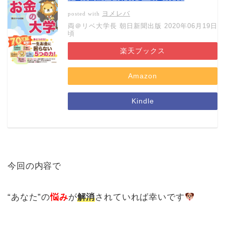
ヨメレバ
posted with
両＠リベ大学長 朝日新聞出版 2020年06月19日
頃
楽天ブックス
Amazon
Kindle
今回の内容で
“あなた”の
悩み
が
解消
されていれば幸いです