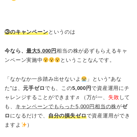
③のキャンペーン
というのは
今なら、
最大5,000円
相当の株が必ずもらえるキャ
ンペーン実施中
ということなんです。
「なかなか一歩踏み出せないよ
」という“あな
た”は、
元手ゼロ
でも、この
5,000円
で資産運用にチ
ャレンジすることができます♬（万が一、
失敗
して
も、
キャンペーンでもらった5,000円相当の株
が
ゼ
ロ
になるだけで、
自分の損失ゼロ
で資産運用ができ
ますよ
）