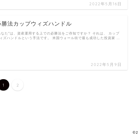
2022年5月16日
必勝法カップウィズハンドル
あなた”は、資産運用する上での必勝法をご存知ですか？ それは、 カップ
ィズハンドルという手法です。 米国ウォール街で最も成功した投資家 …
2022年5月9日
1
2