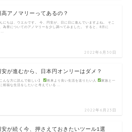
円高アノマリーってあるの？
んにちは、ウエルです。 今、円安が、日に日に進んでいますよね。 そこ
、為替についてのアノマリーを少し調べてみました。 すると、8月に
 …
2022年6月30日
円安が進むから、日本円オンリーはダメ？
こんな方に読んで欲しい】
将来より良い生活を送りたい人
家族と一
に裕福な生活をしたいと考えている …
2022年6月23日
円安が続く今、押さえておきたいツール1選