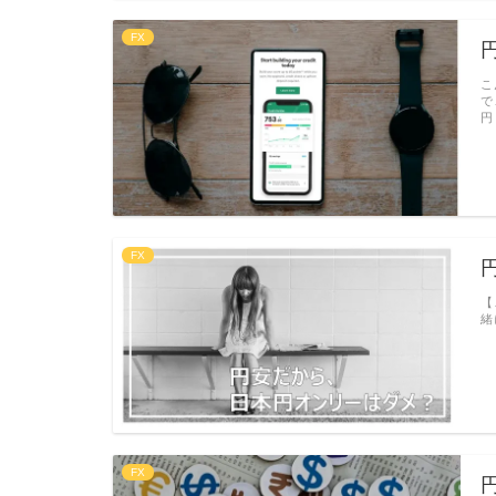
FX
こ
で
円
FX
【
緒
FX