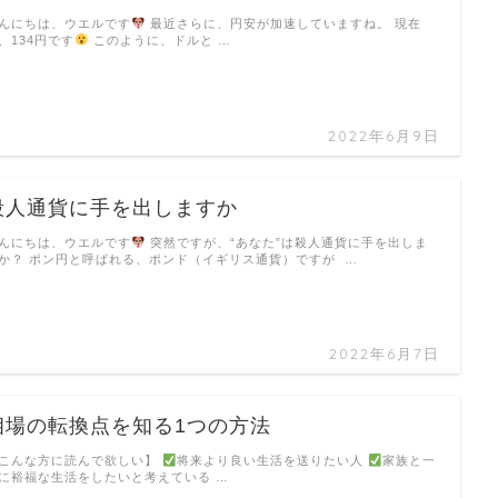
んにちは、ウエルです
最近さらに、円安が加速していますね。 現在
、134円です
このように、ドルと …
2022年6月9日
殺人通貨に手を出しますか
んにちは、ウエルです
突然ですが、“あなた”は殺人通貨に手を出しま
か？ ポン円と呼ばれる、ポンド（イギリス通貨）ですが …
2022年6月7日
相場の転換点を知る1つの方法
こんな方に読んで欲しい】
将来より良い生活を送りたい人
家族と一
に裕福な生活をしたいと考えている …