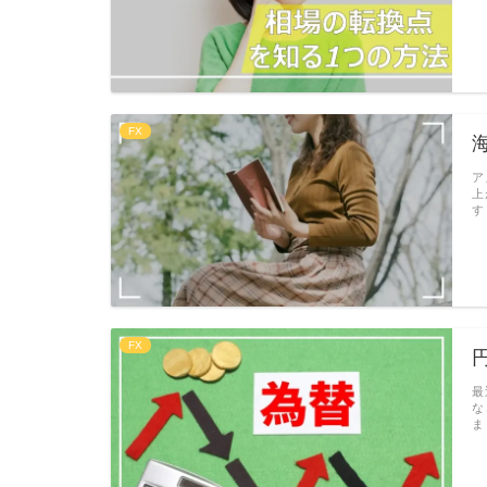
FX
ア
上
す
FX
最
な
ま