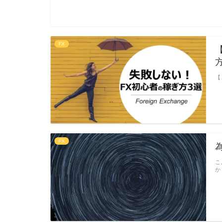
FX
【
FX
こ
か