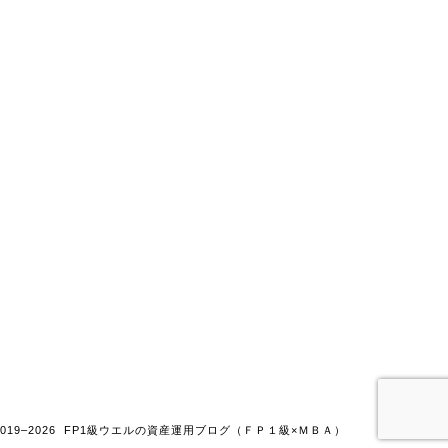
2019–2026 FP1級ウエルの資産運用ブログ（ＦＰ１級×ＭＢＡ）