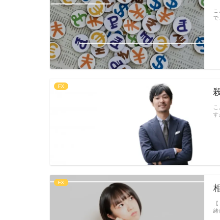
こ
で
FX
こ
す
FX
【
緒