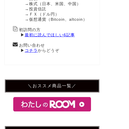
→株式（日本、米国、中国）
→投資信託
→ＦＸ（ドル円）
→仮想通貨（Bitcoin、altcoin）
初訪問の方
▶
最初に読んでほしい6記事
お問い合わせ
▶
コチラ
からどうぞ
＼おススメ商品一覧／