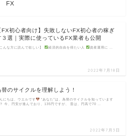
FX
【FX初心者向け】失敗しないFX初心者の稼ぎ
方３選｜実際に使っているFX業者も公開
こんな方に読んで欲しい】
経済的自由を得たい人
資産運用に …
2022年7月18日
為替のサイクルを理解しよう！
んにちは、ウエルです
“あなた”は、為替のサイクルを知っています
？ 今、円安が進んでおり、135円ですが、 昔は、円高で70 …
2022年7月3日