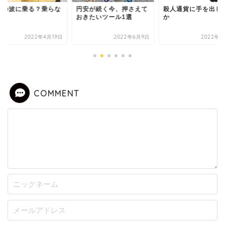
安の波に乗る？乗らな
円安が続く今、押さえて
殺人通貨に手を出し
？
おきたいツール1選
か
2022年4月19日
2022年6月9日
2022年6
COMMENT