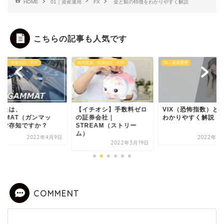
HOME
01｜資産運用
FX
金と銀の特徴をわかりやすく解説
こちらの記事も人気です
投資・投資信託・ETF
株式投資・投資信託・ETF
01｜資産運用
なたは、
【イチオシ】手数料ゼロ
VIX（恐怖指数）と
AMMAT（ガンマッ
の証券会社｜
わかりやすく解説
）ご存知ですか？
STREAM（ストリー
ム）
2022年4月9日
2022年3
2022年3月19日
COMMENT