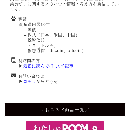
業分析」に関するノウハウ・情報・考え方を発信してい
ます。
実績
資産運用歴10年
→国債
→株式（日本、米国、中国）
→投資信託
→ＦＸ（ドル円）
→仮想通貨（Bitcoin、altcoin）
初訪問の方
▶
最初に読んでほしい6記事
お問い合わせ
▶
コチラ
からどうぞ
＼おススメ商品一覧／