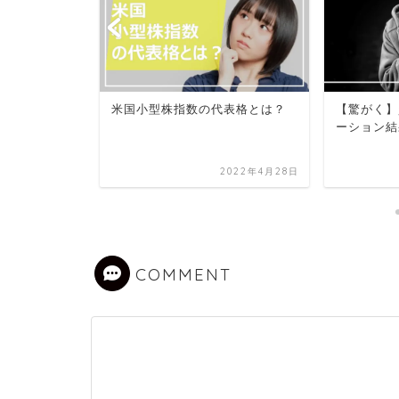
P500月次パ
米国小型株指数の代表格とは？
【驚がく】
ーション結
2022年7月6日
2022年4月28日
COMMENT