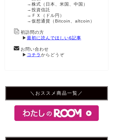
→株式（日本、米国、中国）
→投資信託
→ＦＸ（ドル円）
→仮想通貨（Bitcoin、altcoin）
初訪問の方
▶
最初に読んでほしい6記事
お問い合わせ
▶
コチラ
からどうぞ
＼おススメ商品一覧／