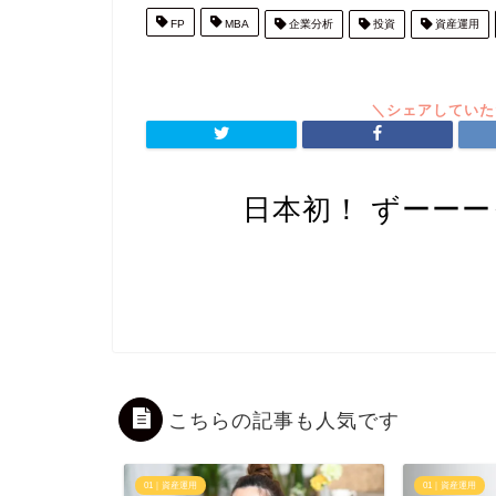
FP
MBA
企業分析
投資
資産運用
日本初！ ずーー
こちらの記事も人気です
01｜資産運用
01｜資産運用