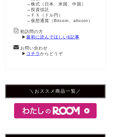
→株式（日本、米国、中国）
→投資信託
→ＦＸ（ドル円）
→仮想通貨（Bitcoin、altcoin）
初訪問の方
▶
最初に読んでほしい6記事
お問い合わせ
▶
コチラ
からどうぞ
＼おススメ商品一覧／