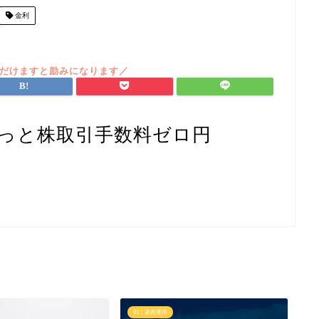
金利
ーっと株取引手数料ゼロ円
01｜資産運用
0