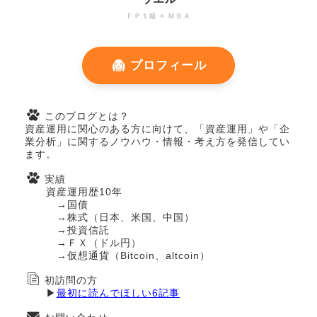
ＦＰ１級 × ＭＢＡ
プロフィール
このブログとは？
資産運用に関心のある方に向けて、「資産運用」や「企
業分析」に関するノウハウ・情報・考え方を発信してい
ます。
実績
資産運用歴10年
→国債
→株式（日本、米国、中国）
→投資信託
→ＦＸ（ドル円）
→仮想通貨（Bitcoin、altcoin）
初訪問の方
▶
最初に読んでほしい6記事