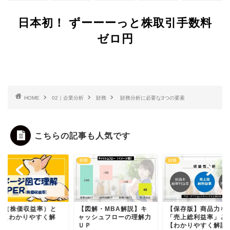
日本初！ ずーーーっと株取引手数料
ゼロ円
HOME
02｜企業分析
財務
財務分析に必要な3つの要素
こちらの記事も人気です
財務
財務
ER（株価収益率）と
【図解・MBA解説】キ
【保存版】商品力を
？【わかりやすく解
ャッシュフローの理解力
「売上総利益率」と
】
ＵＰ
【わかりやすく解説