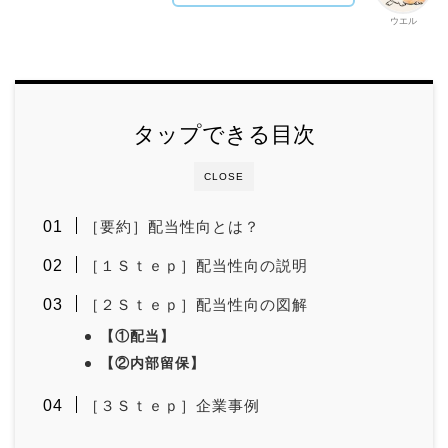
ウエル
タップできる目次
CLOSE
［要約］配当性向とは？
［１Ｓｔｅｐ］配当性向の説明
［２Ｓｔｅｐ］配当性向の図解
【①配当】
【②内部留保】
［３Ｓｔｅｐ］企業事例