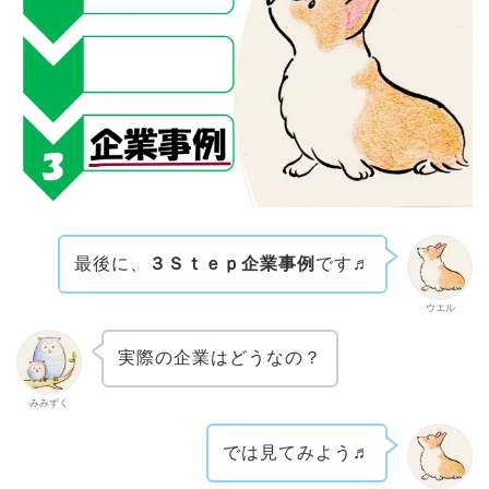
最後に、
３Ｓｔｅｐ企業事例
です♬
ウエル
実際の企業はどうなの？
みみずく
では見てみよう♬