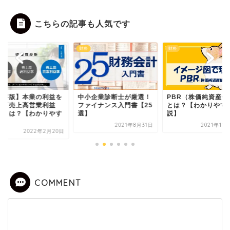
こちらの記事も人気です
財務
財務
保存版】本業の利益を
中小企業診断士が厳選！
PBR（株価純資産倍
す「売上高営業利益
ファイナンス入門書【25
とは？【わかりやす
」とは？【わかりやす
選】
説】
.
2021年8月31日
2021年11
2022年2月20日
COMMENT