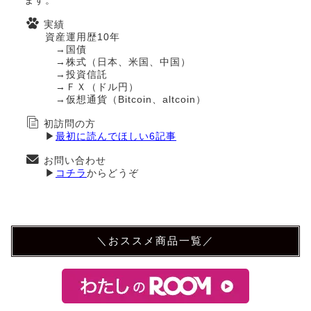
ます。
実績
資産運用歴10年
→国債
→株式（日本、米国、中国）
→投資信託
→ＦＸ（ドル円）
→仮想通貨（Bitcoin、altcoin）
初訪問の方
▶
最初に読んでほしい6記事
お問い合わせ
▶
コチラ
からどうぞ
＼おススメ商品一覧／