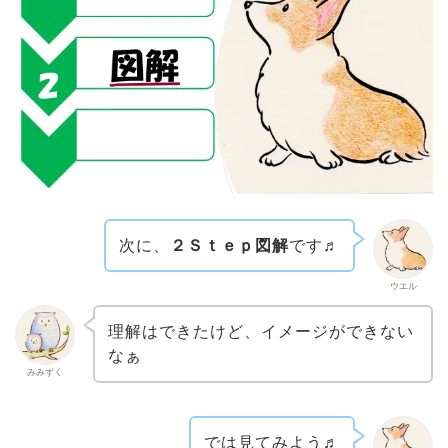
次に、
２Ｓｔｅｐ図解
です♬
ウエル
理解はできたけど、イメージができない
なぁ
みみずく
では見てみよう♬