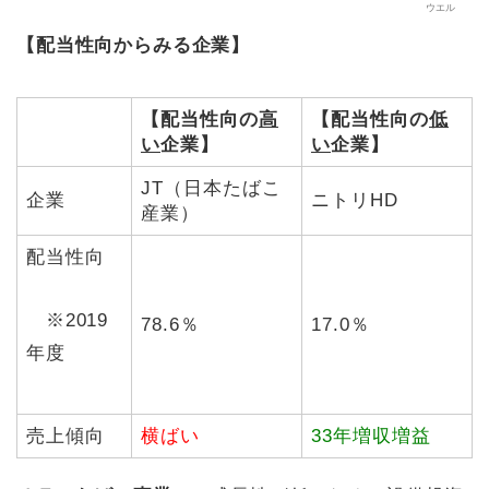
ウエル
【配当性向からみる企業】
【配当性向の
高
【配当性向の
低
い
企業】
い
企業】
JT（日本たばこ
企業
ニトリHD
産業）
配当性向
※
※2019
78.6％
17.0％
年度
売上傾向
横ばい
33年増収増益