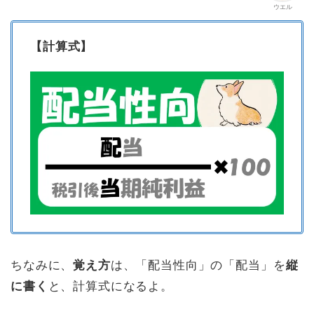
ウエル
【計算式】
ちなみに、
覚え方
は、「配当性向」の「配当」を
縦
に書く
と、計算式になるよ。