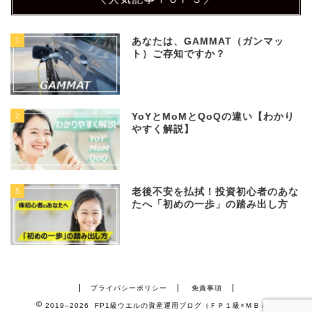
1
あなたは、GAMMAT（ガンマッ
ト）ご存知ですか？
2
YoYとMoMとQoQの違い【わかり
やすく解説】
3
老後不安を払拭！投資初心者のあな
たへ「初めの一歩」の踏み出し方
プライバシーポリシー
免責事項
2019–2026 FP1級ウエルの資産運用ブログ（ＦＰ１級×ＭＢＡ）