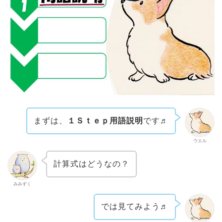
まずは、
１Ｓｔｅｐ用語説明
です♬
ウエル
計算式はどうなの？
みみずく
では見てみよう♬